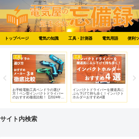
トップページ
電気の知識
工具・計測器
電気用語
便利
工具
工具
工
ダ
お手軽電動工具ペンドラの選び
インパクトドライバーを腰道具に
【
も
方！ペン型インパクトドライバー
ぶら下げて持ち歩く！インパクト
タ
ク
のおすすめ徹底比較！【2024年最
ホルダーおすすめ4選
ス
新】
UW
サイト内検索