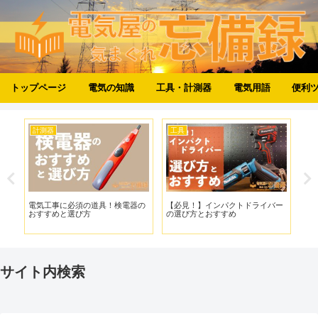
トップページ
電気の知識
工具・計測器
電気用語
便利
計測器
工具
工
カ
電気工事に必須の道具！検電器の
【必見！】インパクトドライバー
ど
デ
おすすめと選び方
の選び方とおすすめ
た
R
【2
サイト内検索