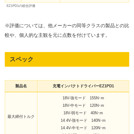
EZ1PD1の総合評価
※評価については、他メーカーの同等クラスの製品との比
較や、個人的な主観を元に点数を付けています。
スペック
製品名
充電インパクトドライバーEZ1PD1
18V-強モード 155N･m
18V-中モード 120N･m
18V-弱モード 40N･m
最大締付トルク
14.4V-強モード 140N･m
14.4V-中モード 120N･m