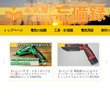
トップページ
電気の知識
工具・計測器
電気用語
便利
工具
工具
工
ン
【レビュー】ザ・スタンダードな
【レビュー】電気屋さんにおスス
振
ドラ
ペン型インパクトドライバー！
メ！パナソニックのペンドラ！ス
い
47
HiKOKIのペンドラWH7DL
ティックドリルドライバーEZ7421