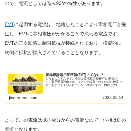
ので、電流としては進み90°の特性があります。
EVT
に起因する電流は、地絡したことにより零相電圧が発
生し、EVTに零相電圧がかかることで流れる電流です。
EVTの三次回路に制限抵抗が接続されており、模擬的に一
次側に抵抗が挿入されていることとなります。
接地形計器用変圧器(EVT)ってなに？
どうもじんでんです。今回は接地変圧器(EVT)の解説で
す。高圧受電設備では、ほとんど設置されていない機器で
す。あまりよく知られていない機器ですね。内容も少し難
しいものとなっています。接地形計器用変圧器(EVT)と
は？接地形計器用変圧器は「E...
2022.06.14
jinden-tool.com
よってこの電流は抵抗成分からの電流なので、位相は0°の
電流となります。