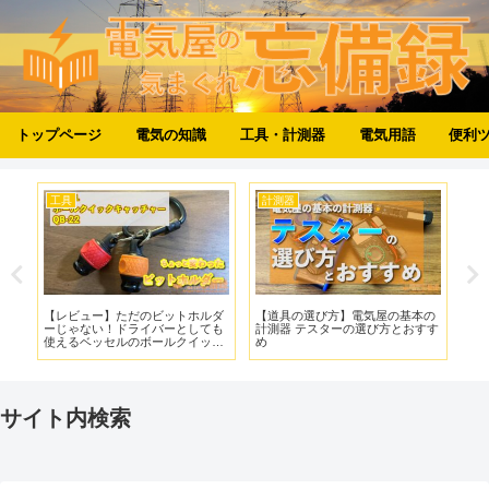
トップページ
電気の知識
工具・計測器
電気用語
便利
工具
計測器
工
違
【レビュー】ただのビットホルダ
【道具の選び方】電気屋の基本の
【
ーじゃない！ドライバーとしても
計測器 テスターの選び方とおすす
タ
使えるベッセルのボールクイック
め
ス
キャッチャーQB-22
UW
サイト内検索