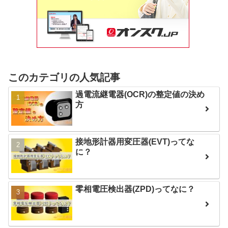
このカテゴリの人気記事
過電流継電器(OCR)の整定値の決め
方
接地形計器用変圧器(EVT)ってな
に？
零相電圧検出器(ZPD)ってなに？