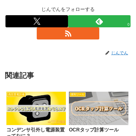
じんでんをフォローする
0
じんでん
関連記事
高圧受電設備
便利ツール
コンデンサ引外し電源装置
OCRタップ計算ツール
ってなに？