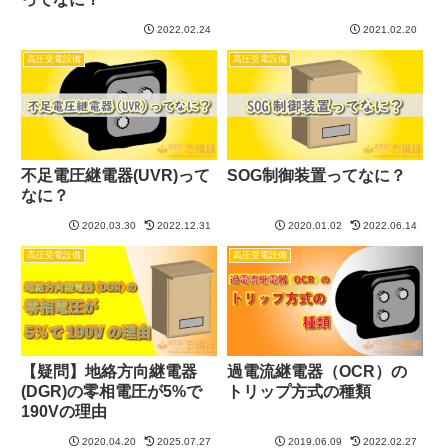
2022.02.24
2021.02.20
高圧受電設備
高圧受電設備
不足電圧継電器(UVR)って
SOG制御装置ってなに？
なに？
2020.03.30
2022.12.31
2020.01.02
2022.06.14
高圧受電設備
高圧受電設備
【疑問】地絡方向継電器
過電流継電器（OCR）の
(DGR)の零相電圧が5%で
トリップ方式の種類
190Vの理由
2020.04.20
2025.07.27
2019.06.09
2022.02.27