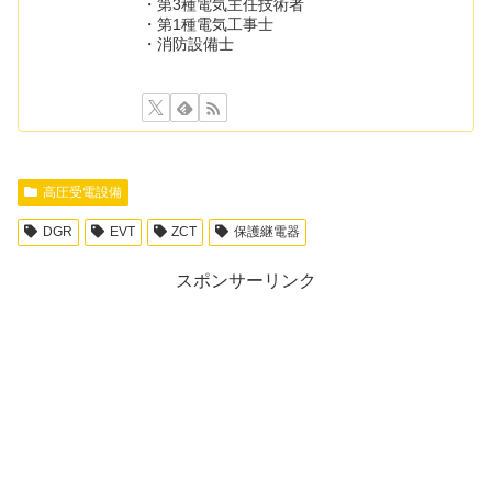
・第3種電気主任技術者
・第1種電気工事士
・消防設備士
高圧受電設備
DGR
EVT
ZCT
保護継電器
スポンサーリンク