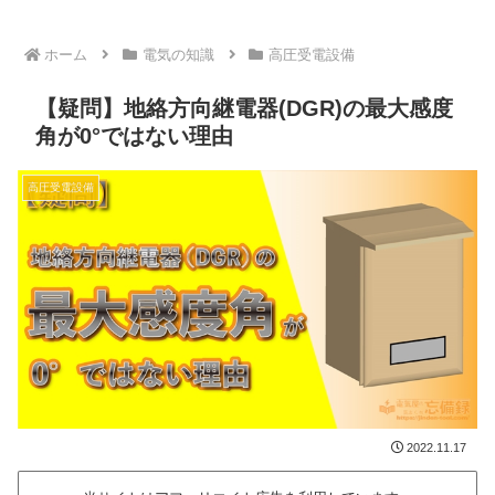
ホーム
電気の知識
高圧受電設備
【疑問】地絡方向継電器(DGR)の最大感度
角が0°ではない理由
高圧受電設備
2022.11.17