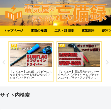
トップページ
電気の知識
工具・計測器
電気用語
便利
工具
工具
工
統
【レビュー】1台2役 スタビーにも
【レビュー】電気屋向けのウォー
【
ルⅡ
なるドライバー SANFLAGのタフ
ターポンププライヤー ロブテック
ー
ジョインドライバー
スのハイブリットアンギラス
使
UWP-DNA
キャ
サイト内検索