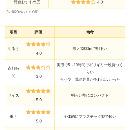
総合おすすめ度
4.0
PL-400Rのおすすめ度
項目
評価
備考
明るさ
最大1300lmで明るい
4.0
実用で5～10時間でギリギリ一晩持つく
点灯時
らい
間
3.0
もう少し電池容量があればよかった
サイズ
明るい割にコンパクト
5.0
重さ
全体的にプラスチック製で軽い
5.0