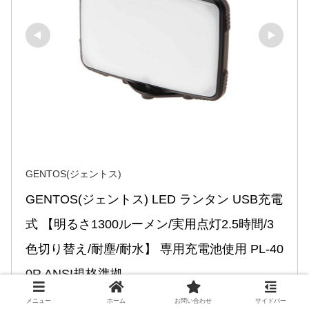
GENTOS(ジェントス)
GENTOS(ジェントス) LED ランタン USB充電
式 【明るさ1300ルーメン/実用点灯2.5時間/3
色切り替え/耐塵/耐水】 専用充電池使用 PL-40
0R ANSI規格準拠
PL-400R
メニュー
ホーム
お問い合わせ
サイドバー