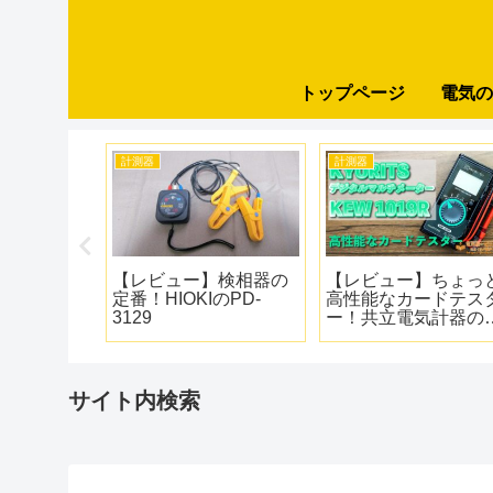
トップページ
電気の
工具
工具
】六角軸ビ
おすすめ充電クリーナ
【レビュー】電ドラ
ヘッドが短
ー！パナソニックの
ールがバージョンア
ライバー！
EZ37A3
プ！回転数とトルク
cの充電ドリ
調整できるようにな
EZ1DD2
た新型電ドラボール
ラスNo.220USB-P1
サイト内検索