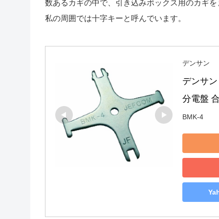
数あるカギの中で、引き込みボックス用のカギをま
私の周囲では十字キーと呼んでいます。
デンサン
デンサン 
分電盤 合
BMK-4
Y