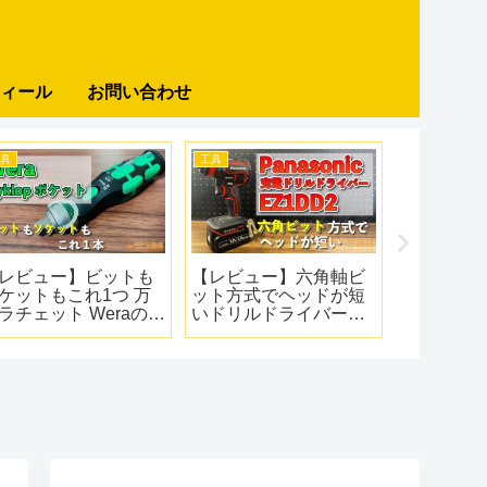
ィール
お問い合わせ
工具
計測器
計測器
レビュー】軸が交換
電気工事に必須の道
【レビュー
きる アネックスのビ
具！検電器のおすすめ
応なのに
ト交換式ソケットア
と選び方
HIOKIの
プター
チメータDT