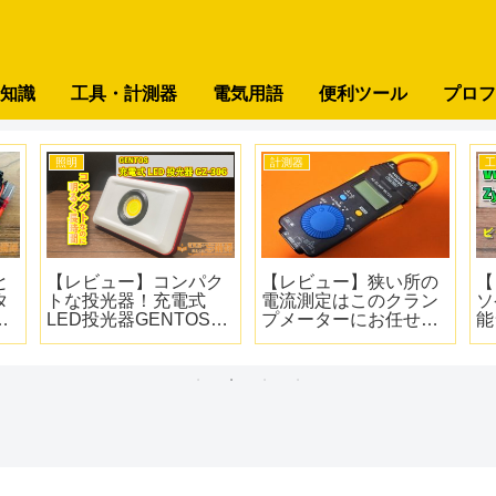
知識
工具・計測器
電気用語
便利ツール
プロフ
工具
計測器
ボ
これだけは持ってお
【疑問】知ってた？絶
【
ッ
け！電気設備のカギの
縁抵抗抵抗計のライン
で
を
まとめ
側とアース側の極性が
ッ
っ
逆の理由
ダ
プ