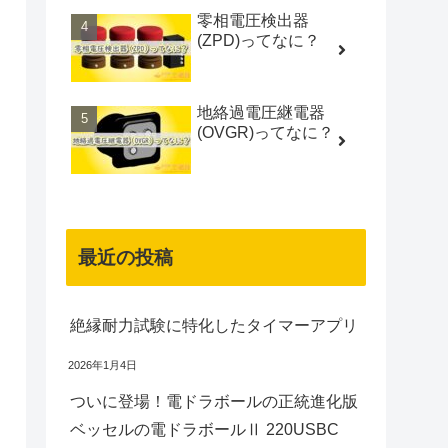
零相電圧検出器
(ZPD)ってなに？
地絡過電圧継電器
(OVGR)ってなに？
最近の投稿
絶縁耐力試験に特化したタイマーアプリ
2026年1月4日
ついに登場！電ドラボールの正統進化版
ベッセルの電ドラボールⅡ 220USBC