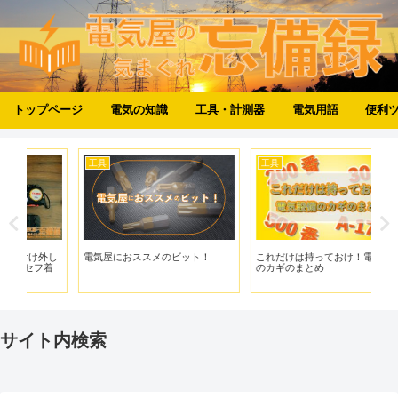
トップページ
電気の知識
工具・計測器
電気用語
便利
工具
工具
照
し
電気屋におススメのビット！
これだけは持っておけ！電気設備
【
着
のカギのまとめ
器！
GZ-
サイト内検索