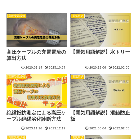
高圧受電設備
電気用語
高圧ケーブルの充電電流の
【電気用語解説】水トリー
算出方法
2020.01.14
2025.10.27
2020.12.06
2022.02.05
高圧受電設備
電気用語
絶縁抵抗測定による高圧ケ
【電気用語解説】混触防止
ーブル絶縁劣化診断方法
板
2023.11.26
2023.12.17
2021.06.04
2022.02.05
高圧受電設備
電気用語