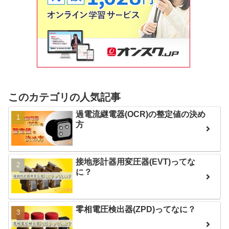
このカテゴリの人気記事
過電流継電器(OCR)の整定値の決め
方
接地形計器用変圧器(EVT)ってな
に？
零相電圧検出器(ZPD)ってなに？