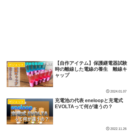
【自作アイテム】保護継電器試験
ガジェット
時の離線した電線の養生 離線キ
ャップ
2024.01.07
充電池の代表 eneloopと充電式
ガジェット
EVOLTAって何が違うの？
2022.11.26