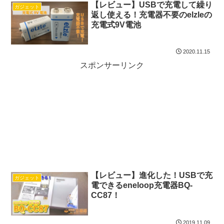
【レビュー】USBで充電して繰り
ガジェット
返し使える！充電器不要のelzleの
充電式9V電池
2020.11.15
スポンサーリンク
【レビュー】進化した！USBで充
ガジェット
電できるeneloop充電器BQ-
CC87！
2019.11.09