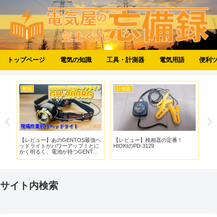
トップページ
電気の知識
工具・計測器
電気用語
便利
照明
計測器
工
ルチ
【レビュー】あのGENTOS最強ヘ
【レビュー】検相器の定番！
【
ッドライトがパワーアップ！とに
HIOKIのPD-3129
ヘ
かく明るく、電池が持つGENTOS
Pa
のGH-200RG
ーE
サイト内検索