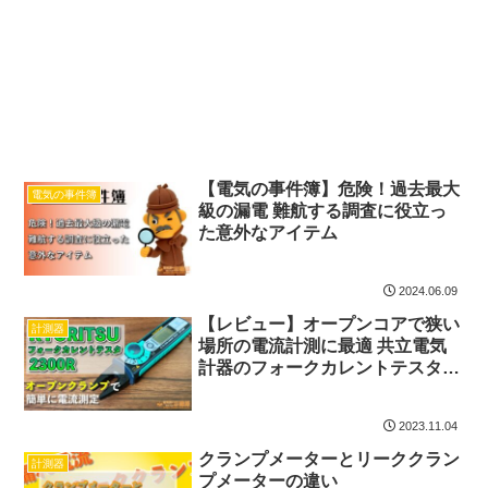
【電気の事件簿】危険！過去最大
電気の事件簿
級の漏電 難航する調査に役立っ
た意外なアイテム
2024.06.09
【レビュー】オープンコアで狭い
計測器
場所の電流計測に最適 共立電気
計器のフォークカレントテスタ
2300R
2023.11.04
クランプメーターとリーククラン
計測器
プメーターの違い