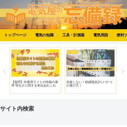
トップページ
電気の知識
工具・計測器
電気用語
便利
照明
計測器
工
備
【疑問】作業用ライトの性能の基
失敗しない！絶縁抵抗計(メガー)
【
準 明るさに関する単位あれこれ
の選び方！
の
サイト内検索