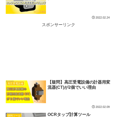
2022.02.24
スポンサーリンク
【疑問】高圧受電設備の計器用変
高圧受電設備
流器(CT)が2個でいい理由
2022.02.09
OCRタップ計算ツール
便利ツール