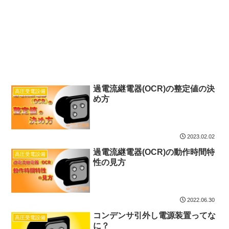
過電流継電器(OCR)の整定値の決
高圧受電設備
め方
2023.02.02
過電流継電器(OCR)の動作時間特
高圧受電設備
性の見方
2022.06.30
コンデンサ引外し電源装置ってな
高圧受電設備
に？