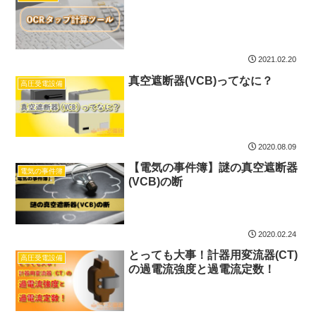
2021.02.20
真空遮断器(VCB)ってなに？
高圧受電設備
2020.08.09
【電気の事件簿】謎の真空遮断器
電気の事件簿
(VCB)の断
2020.02.24
とっても大事！計器用変流器(CT)
高圧受電設備
の過電流強度と過電流定数！