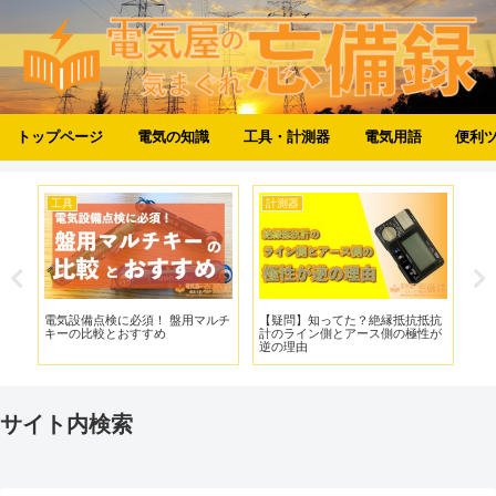
トップページ
電気の知識
工具・計測器
電気用語
便利
工具
計測器
工
発
電気設備点検に必須！ 盤用マルチ
【疑問】知ってた？絶縁抵抗抵抗
電ド
の
キーの比較とおすすめ
計のライン側とアース側の極性が
型
逆の理由
サイト内検索