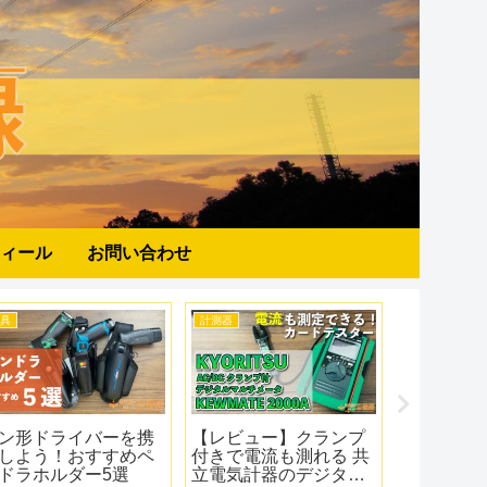
ィール
お問い合わせ
工具
計測器
工具
いに登場！電ドラボ
【レビュー】おすすめ
【レビュ
ルの正統進化版 ベッ
検電器！共立電気計器
ック 充
ルの電ドラボールⅡ
のKEW5711
EZ37A1