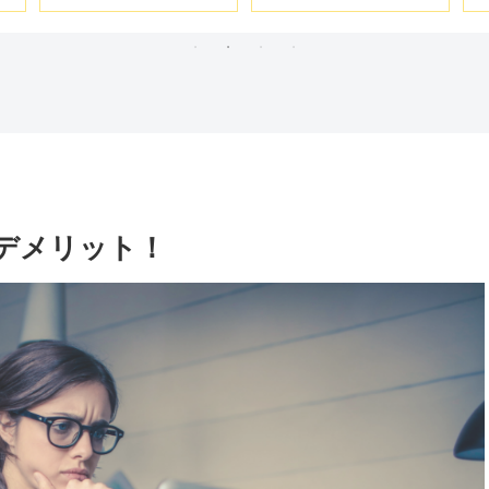
ニッパー
セルの電動スリムラチ
2
ェット400ER3
デメリット！