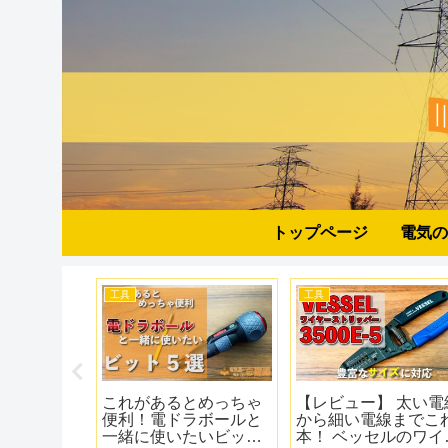
トップページ
電気の
工具
工具
】クランプ
【電気工事におすす
【レビュー】ビット
測れる 共
め】電線を接続する工
ソケットもこれ1つ 
のデジタル
具！圧着工具の選び方
能ラチェット Wera