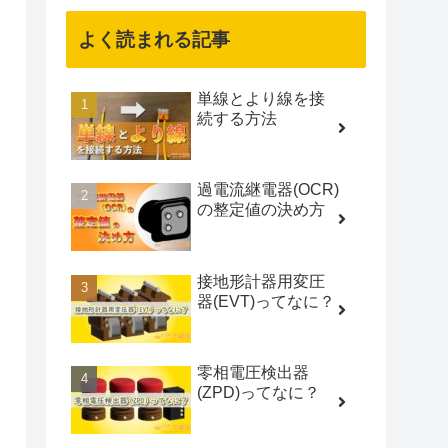
よく読まれる記事
単線とより線を接
続する方法
過電流継電器(OCR)
の整定値の決め方
接地形計器用変圧
器(EVT)ってなに？
零相電圧検出器
(ZPD)ってなに？