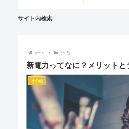
ター
Zyklopポケット8009
000A
サイト内検索
ホーム
その他
新電力ってなに？メリットと
その他