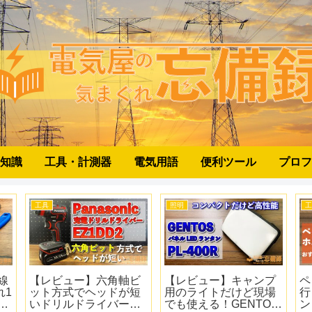
知識
工具・計測器
電気用語
便利ツール
プロフ
工具
工具
も
【レビュー】切れ端が
【レビュー】NEW電ド
つ
万
飛んでいかないニッパ
ラボール？いいえ電動
ー
の
ー！ツノダのつかめる
ラチェットです！ ベッ
セ