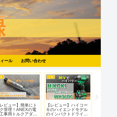
ィール
お問い合わせ
器
照明
計測器
問】知ってた？絶
【レビュー】GENTOS
【レビュー】
抗抵抗計のライン
最強のヘッドライト！
コンパクトな
アース側の極性が
GENTOSのGH-100RG
計！sanwaの