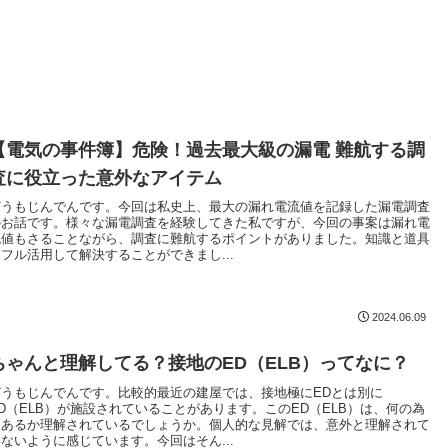
【電気の事件簿】危険！過去最大級の漏電 難航する調
査に役立った意外なアイテム
どうもじんでんです。今回は私史上、最大の漏れ電流値を記録した漏電調査
のお話です。様々な漏電調査を経験してきた私ですが、今回の事案は漏れ電
流値もさることながら、調査に難航するポイントがありました。知識と道具
をフル活用して解決することができまし...
2024.06.09
ちゃんと理解してる？接地のED（ELB）ってなに？
どうもじんでんです。比較的最近の建屋では、接地極にEDとは別に
ED（ELB）が施設されていることがあります。このED（ELB）は、何の為
にあるか理解されているでしょうか。個人的な見解では、意外と理解されて
いないように感じています。今回はそん...