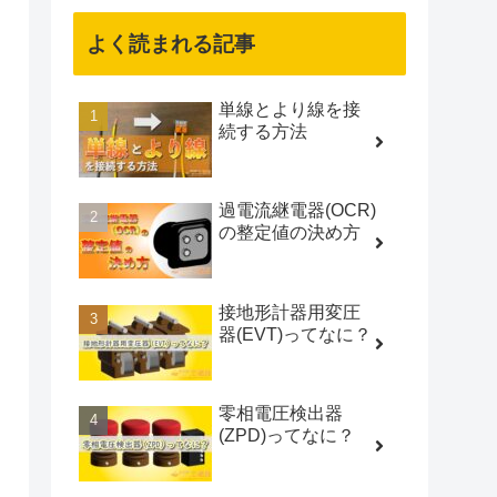
よく読まれる記事
単線とより線を接
続する方法
過電流継電器(OCR)
の整定値の決め方
接地形計器用変圧
器(EVT)ってなに？
零相電圧検出器
(ZPD)ってなに？