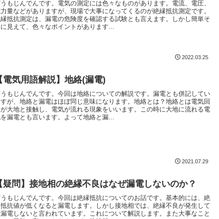
どうもじんでんです。電気の測定には色々なものがあります。電流、電圧、
電力量などがありますが、現場で大事になってくるのが絶縁抵抗測定です。
絶縁抵抗測定は、漏電の危険度を確認する試験とも言えます。しかし簡単そ
うに見えて、色々なポイントがあります...
2022.03.25
【電気用語解説】地絡(漏電)
どうもじんでんです。今回は地絡についての解説です。漏電とも併記してい
ますが、地絡と漏電はほぼ同じ意味になります。地絡とは？地絡とは電気回
路が大地と接触し、電気が流れる現象をいいます。この時に大地に流れる電
流を漏電とも言います。よって地絡と漏...
2021.07.29
【疑問】接地相の絶縁不良はなぜ漏電しないのか？
どうもじんでんです。今回は絶縁抵抗についてのお話です。基本的には、絶
縁抵抗値が低くなると漏電します。しかし接地相では、絶縁不良が発生して
も漏電しないと言われています。これについて解説します。また大事なこと