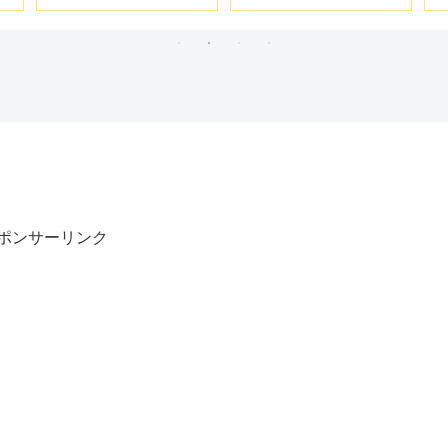
ティックドリルドライ
逆の
バーEZ7421
ポンサーリンク