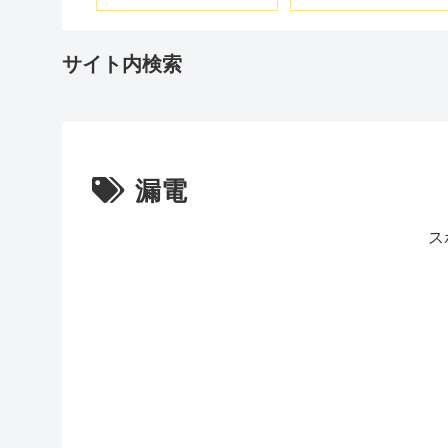
500E-
ター
ー WH36DC
サイト内検索
漏電
ス