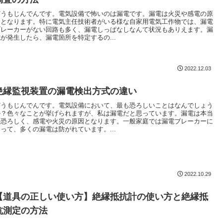
どうもじんでんです。電気設備で怖いのは漏電です。漏電は火災や感電の原
因となります。特に電気主任技術者がいる様な自家用電気工作物では、漏電
ブレーカーがない回路も多く、漏電しっぱなしなんて状況もありえます。漏
電が発生したら、漏電箇所を特定するの...
2022.12.03
絶縁監視装置の漏電検出方式の違い
どうもじんでんです。電気設備において、最も恐ろしいことはなんでしょう
か？色々なことが挙げられますが、私は漏電だと思っています。漏電は本当
に恐ろしく、感電や火災の原因となります。一般家庭では漏電ブレーカーに
よって、多くの漏電は防がれています。...
2022.10.29
【道具の正しい使い方】絶縁抵抗計の使い方と絶縁抵
抗測定の方法