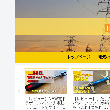
トップページ
電気の
工具
工具
太い電線
【レビュー】簡単にト
【レビュー】ハイコー
でこれ1
ルク管理！ANEXの電
キのハイエンドモデル
のワイヤ
気工事用トルクアダプ
のインパクトドライバ