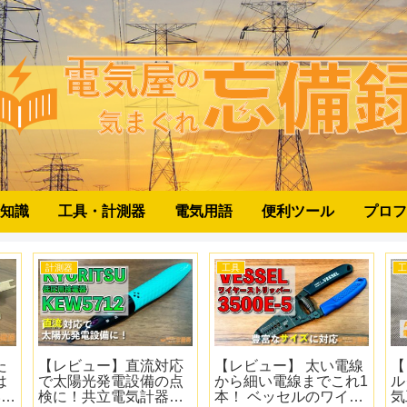
知識
工具・計測器
電気用語
便利ツール
プロフ
工具
工具
計測
【レビュー】電気屋さ
これだけは持ってお
【疑
んにおススメ！パナソ
け！電気設備のカギの
縁抵
ニックのペンドラ！ス
まとめ
側と