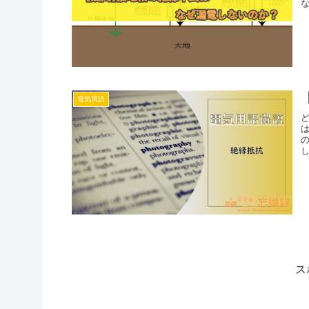
電気用語
ス