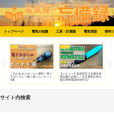
トップページ
電気の知識
工具・計測器
電気用語
便利
工具
計測器
計
の
これがあるとめっちゃ便利！電ド
【レビュー】直流対応で太陽光発
【
ラボールと一緒に使いたいビット
電設備の点検に！共立電気計器の
ー！
5選
低圧用検電器KEW5712
324
サイト内検索