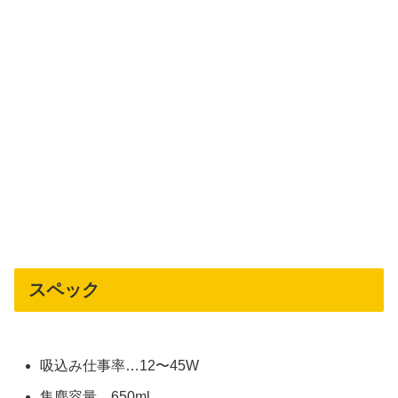
スペック
吸込み仕事率…12〜45W
集塵容量…650ml